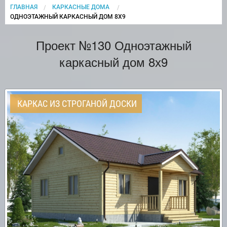
ГЛАВНАЯ
КАРКАСНЫЕ ДОМА
CURRENT:
ОДНОЭТАЖНЫЙ КАРКАСНЫЙ ДОМ 8Х9
Проект №130 Одноэтажный
каркасный дом 8х9
КАРКАС ИЗ СТРОГАНОЙ ДОСКИ