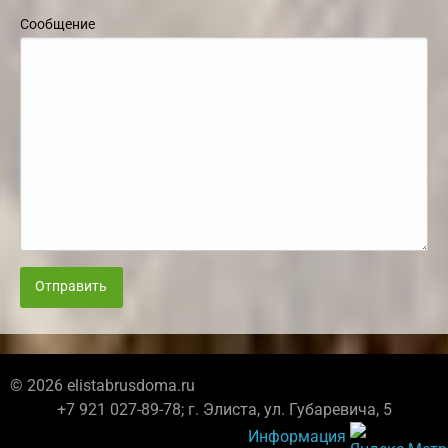
Сообщение
Отправить
© 2026 elistabrusdoma.ru
+7 921 027-89-78; г. Элиста, ул. Губаревича, 5
Информация