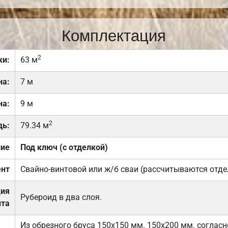
Комплектация
2
ки:
63 м
на:
7 м
на:
9 м
2
дь:
79.34 м
ние
Под ключ (с отделкой)
нт
Свайно-винтовой или ж/б сваи (рассчитываются отде
ция
Рубероид в два слоя.
та
Из обрезного бруса 150х150 мм. 150х200 мм. соглас