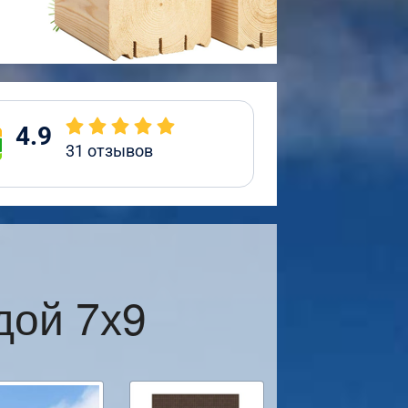
4.9
31
отзывов
дой 7х9