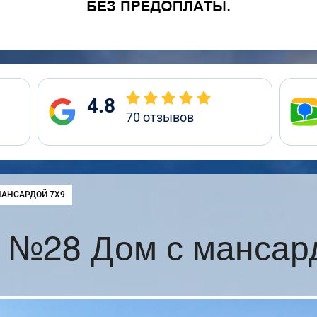
4.8
70
отзывов
:
МАНСАРДОЙ 7Х9
 №28 Дом с мансар