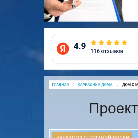
4.9
116
отзывов
ГЛАВНАЯ
КАРКАСНЫЕ ДОМА
CURRENT
ДОМ С 
Проект
КАРКАС ИЗ СТРОГАНОЙ ДОСКИ