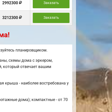
2992300
Заказать
3212300
Заказать
ма!
ьзуйтесь планировщиком.
ны, схемы дома с эркером,
й, который отвечает вашим
ая крыша - наиболее востребована у
оэтажные дома); компактные - от 70