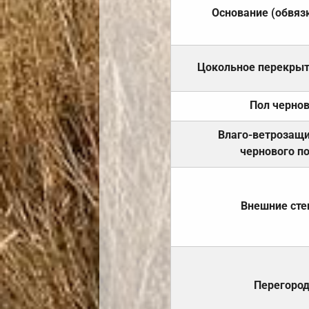
Основание (обвяз
Цокольное перекры
Пол черно
Влаго-ветрозащ
чернового п
Внешние ст
Перегоро