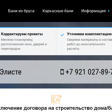
а
Бани из бруса
Каркасные бани
Информация
Корректируем проекты
Уточняем комплектацию
Меняем планировку,
Сверяем материалы и состав
расположение окон, дверей и
работ до окончательного
перегородок.
расчёта.
 Элисте
+7 921 027-89-