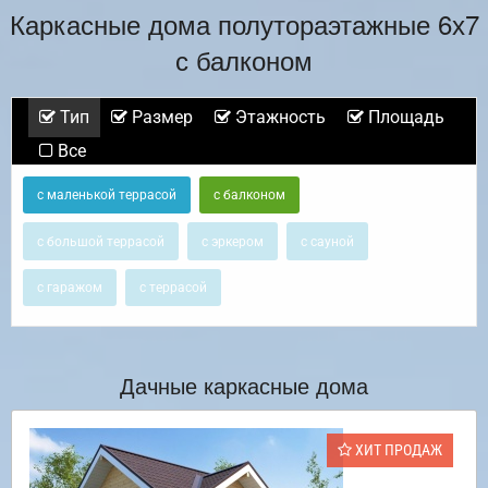
Каркасные дома полутораэтажные 6х7
с балконом
Тип
Размер
Этажность
Площадь
Все
с маленькой террасой
с балконом
с большой террасой
с эркером
с сауной
с гаражом
с террасой
Дачные каркасные дома
ХИТ ПРОДАЖ