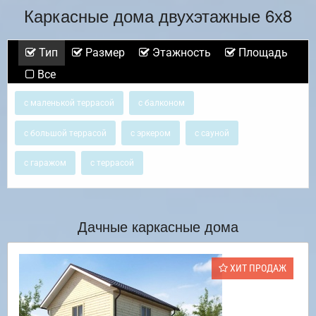
Каркасные дома двухэтажные 6х8
Тип
Размер
Этажность
Площадь
Все
с маленькой террасой
с балконом
с большой террасой
с эркером
с сауной
с гаражом
с террасой
Дачные каркасные дома
ХИТ ПРОДАЖ