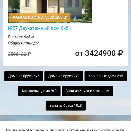
КАРКАС ИЗ СТРОГАНОЙ ДОСКИ
№57 Двухэтажный дом 6х8
Размер: 6х8 м
2
Общая площадь:
от 3424900
3596120
Дома из бруса 6х5
Дома из бруса 7х9
Каркасные дома 6х5
Каркасные дома 9х9
Бани из бруса с балконом
Бани из бруса 10х8
Внимание! Каждый проект, который вы можете найти