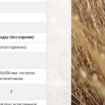
садку (без отделки)
ются отдельно).
50х200 мм. согласно
нтисептиком.
2
й брус естественной