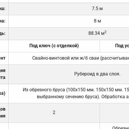
на:
7.5 м
на:
8 м
2
дь:
88.34 м
Под ключ (с отделкой)
Под у
нт
Свайно-винтовой или ж/б сваи (рассчитыва
ция
Рубероид в два слоя.
та
Из обрезного бруса (100х150 мм. 150х150 мм. 1
ка)
выбранному сечению бруса). Обработка а
дов
2
ния
Обрезно