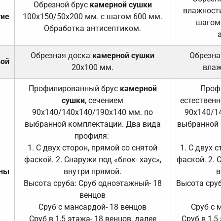
Обрезной брус
камерной сушки
влажности
тие
100х150/50х200 мм. с шагом 600 мм.
шагом
Обработка антисептиком.
Обрезная доска
камерной сушки
Обрезна
вой
20х100 мм.
влаж
Профилированный брус
камерной
Проф
сушки
, сечением
естественн
90х140/140х140/190х140 мм. по
90х140/1
выбранной комплектации. Два вида
выбранной 
профиля:
1. С двух сторон, прямой со снятой
1. С двух 
фаской. 2. Снаружи под «блок- хаус»,
фаской. 2. 
ены
внутри прямой.
в
Высота сруба: Сруб одноэтажный- 18
Высота сруб
венцов
Сруб с мансардой- 18 венцов
Сруб с 
Сруб в 1,5 этажа- 18 венцов, далее
Сруб в 1,5