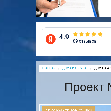
4.9
89
отзывов
ГЛАВНАЯ
ДОМА ИЗ БРУСА
CURRENT:
ДОМ НА 4 
Проект 
БРУС КАМЕРНОЙ СУШКИ