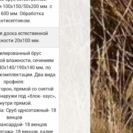
 100х150/50х200 мм. с
 600 мм. Обработка
антисептиком.
я доска естественной
ности 20х100 мм.
илированный брус
ой влажности, сечением
40х140/190х140 мм. по
комплектации. Два вида
профиля:
сторон, прямой со снятой
Снаружи под «блок- хаус»,
нутри прямой.
а: Сруб одноэтажный- 18
венцов
мансардой- 18 венцов
 этажа- 18 венцов, далее