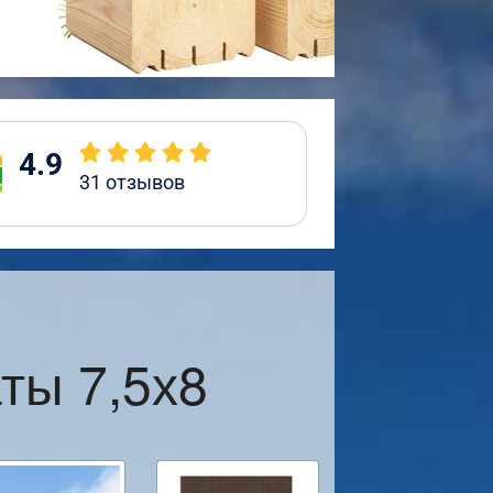
4.9
31
отзывов
ты 7,5х8