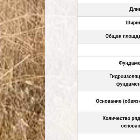
Дли
Шири
Общая площа
Фундаме
Гидроизоля
фундамен
Основание (обвяз
Количество ря
основа