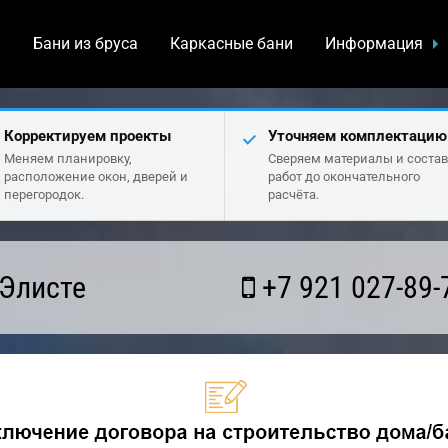
а
Бани из бруса
Каркасные бани
Информация
Корректируем проекты
Уточняем комплектацию
Меняем планировку,
Сверяем материалы и состав
расположение окон, дверей и
работ до окончательного
перегородок.
расчёта.
 Элисте
+7 921 027-89-