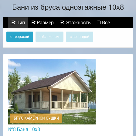
Бани из бруса одноэтажные 10х8
Тип
Размер
Этажность
Все
с террасой
с балконом
с верандой
БРУС КАМЕРНОЙ СУШКИ
№8 Баня 10х8